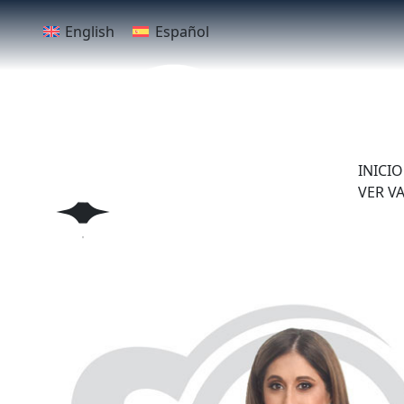
English
Español
Reclut
INICIO
VER V