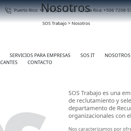
Nosotros
Puerto Rico: +1 (787)415-8182 / Costa Rica: +506 7208-
>
SOS Trabajo
Nosotros
amiento de 
SERVICIOS PARA EMPRESAS
SOS IT
NOSOTROS
ACANTES
CONTACTO
SOS Trabajo es una emp
de reclutamiento y sel
departamento de Recu
organizacionales con e
Nos caracterizamos por ofre