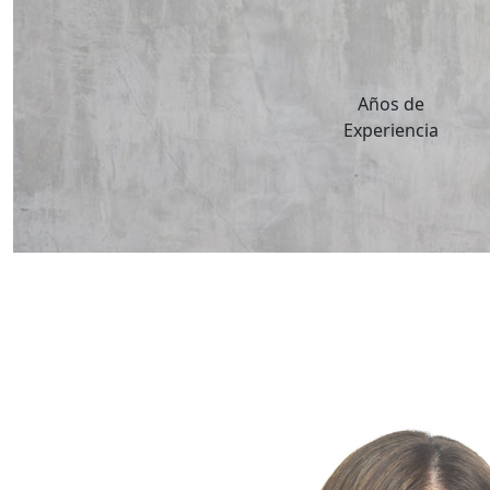
25
Años de
Experiencia