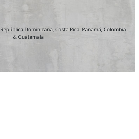
6
 República Dominicana, Costa Rica, Panamá, Colombia
& Guatemala