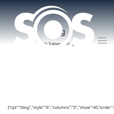
Skip
to
content
Blog
>
SOS Trabajo
Blog
{“cpt”:”blog”,”style”:”6″,”columns”:”3″,”show”:40,”order